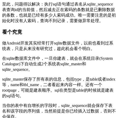
至此，问题得以解决：执行sql语句通过表名从sqlite_sequence
表查询id的当前值，然后减去正在索码的条数就是已删除数据
的条数，也就是已经有多少人索码成功。唯一需要注意的是初
始化时没有人索码，查询不到记录，需要做异常处理。
看个究竟
做Android开发其实经常打开sqlite数据文件，以前也看到过系
统表，只是从来没有研究过，趁此机会看个明白。
在sqlite数据库文件中，一旦你建表，就会在系统目录(System
Catalogue)下自动生成2个系统表sqlite_master和
sqlite_sequence。
sqlite_master保存了所有表的信息，包括type，是table或者index
等，name和tbl_name，二者看起来内容一样。还有一个
rootpage，可能是建表顺序。sql在类型是table的时候就是建表
的sql语句。
当你的表中有自增长的字段时，sqlite_sequence就会保存下表
名和该字段的序列值，当然前提是你已经插入过数据，否则不
会保存。