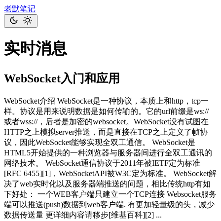
老默笔记
实时消息
WebSocket入门和应用
WebSocket介绍 WebSocket是一种协议，本质上和http，tcp一
样。协议是用来说明数据是如何传输的。它的url前缀是ws://
或者wss://，后者是加密的websocket。WebSocket没有试图在
HTTP之上模拟server推送，而是直接在TCP之上定义了帧协
议，因此WebSocket能够实现全双工通信。 WebSocket是
HTML5开始提供的一种浏览器与服务器间进行全双工通讯的
网络技术。 WebSocket通信协议于2011年被IETF定为标准
[RFC 6455][1]，WebSocketAPI被W3C定为标准。 WebSocket解
决了web实时化以及服务器端推送的问题，相比传统http有如
下好处： 一个WEB客户端只建立一个TCP连接 Websocket服务
端可以推送(push)数据到web客户端. 有更加轻量级的头，减少
数据传送量 更详细内容请移步[维基百科][2] ...