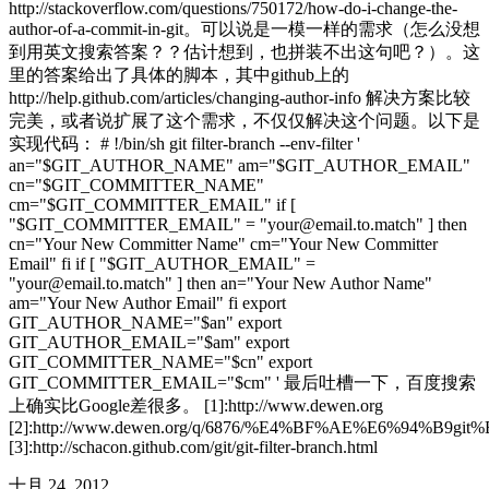
http://stackoverflow.com/questions/750172/how-do-i-change-the-
author-of-a-commit-in-git。可以说是一模一样的需求（怎么没想
到用英文搜索答案？？估计想到，也拼装不出这句吧？）。这
里的答案给出了具体的脚本，其中github上的
http://help.github.com/articles/changing-author-info 解决方案比较
完美，或者说扩展了这个需求，不仅仅解决这个问题。以下是
实现代码： # !/bin/sh git filter-branch --env-filter '
an="$GIT_AUTHOR_NAME" am="$GIT_AUTHOR_EMAIL"
cn="$GIT_COMMITTER_NAME"
cm="$GIT_COMMITTER_EMAIL" if [
"$GIT_COMMITTER_EMAIL" = "
your@email.to.match
" ] then
cn="Your New Committer Name" cm="Your New Committer
Email" fi if [ "$GIT_AUTHOR_EMAIL" =
"
your@email.to.match
" ] then an="Your New Author Name"
am="Your New Author Email" fi export
GIT_AUTHOR_NAME="$an" export
GIT_AUTHOR_EMAIL="$am" export
GIT_COMMITTER_NAME="$cn" export
GIT_COMMITTER_EMAIL="$cm" ' 最后吐槽一下，百度搜索
上确实比Google差很多。 [1]:http://www.dewen.org
[2]:http://www.dewen.org/q/6876/%E4%BF%AE%E6%94%
[3]:http://schacon.github.com/git/git-filter-branch.html
十月 24, 2012