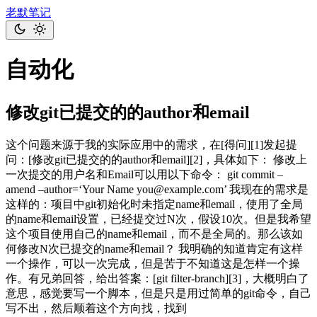
老默笔记
自动化
修改git已提交的的author和email
这个问题来源于我的实际应用中的需求，在[得问][1]发起提
问：[修改git已提交的的author和email][2]，具体如下： 修改上
一次提交的用户名和Email可以用以下命令： git commit –
amend –author=‘Your Name
you@example.com
’ 我现在的需求是
这样的：项目中git初始化时未指定name和email，使用了全局
的name和email设置，已经提交过N次，假设10次。但是我希望
这个项目使用自己的name和email，而不是全局的。那么该如
何修改N次已提交的name和email？ 我明确的知道肯定有这样
一个操作，可以一次完成，但是苦于不知道这是怎样一个操
作。有兄弟回答，给出答案：[git filter-branch][3]，大概明白了
意思，感觉要写一个脚本，但是只是用过简单的git命令，自己
写不出，然后顺着这个方向找，找到