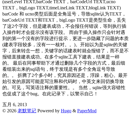
(userLevel TEXT,barCode TEXT，barCodeUrl TEXT,ucno
TEXT，bigLogo TEXT,timeLineLink TEXT,blogLink TEXT)
barCode 和 ucno类型后面是全角逗号，导致sqlite认为TEXT，
barCodeUrl TEXT和TEXT，bigLogo TEXT是类型生命，丢失
了这2个字段，但是建表成功，不会报任何错误，等到执行插
入操作时才会提示没有该字段。 而由于插入操作只会针对遇
到的第一个没有的字段进行提示，更进一步隐藏了问题的本质
(建表字段较多，没有一一核对。。)。开始以为是sqlite的关键
字，后来转念一想，关键字的话建表时就会报错了，而不是不
报错直接建表成功。在多个sqlite工具下建表，结果是一样
的。 最后在同事帮助下才通过删除几个字段的方式，最后细
看组装出来的sql语句，终于发现是有多个全角逗号导致
的。。 折腾了2个多小时，究其原因还是，浮躁，粗心。最开
始引发的原因可能是写注释和代码时，中英文来回切换导致
的。可见，写英语注释的重要性。。 当然，sqlite强大容错性
也促成了这个bug。在此记录下，以警示自己！
五月 6, 2013
© 2026
老默笔记
Powered by
Hugo
&
PaperMod