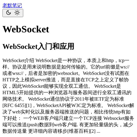
老默笔记
WebSocket
WebSocket入门和应用
WebSocket介绍 WebSocket是一种协议，本质上和http，tcp一
样。协议是用来说明数据是如何传输的。它的url前缀是ws://
或者wss://，后者是加密的websocket。WebSocket没有试图在
HTTP之上模拟server推送，而是直接在TCP之上定义了帧协
议，因此WebSocket能够实现全双工通信。 WebSocket是
HTML5开始提供的一种浏览器与服务器间进行全双工通讯的
网络技术。 WebSocket通信协议于2011年被IETF定为标准
[RFC 6455][1]，WebSocketAPI被W3C定为标准。 WebSocket解
决了web实时化以及服务器端推送的问题，相比传统http有如
下好处： 一个WEB客户端只建立一个TCP连接 Websocket服务
端可以推送(push)数据到web客户端. 有更加轻量级的头，减少
数据传送量 更详细内容请移步[维基百科][2] ...