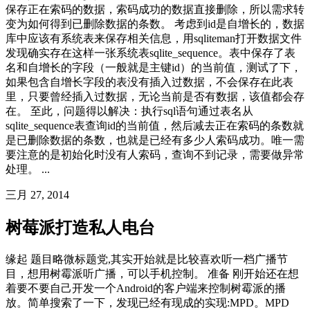
保存正在索码的数据，索码成功的数据直接删除，所以需求转
变为如何得到已删除数据的条数。 考虑到id是自增长的，数据
库中应该有系统表来保存相关信息，用sqliteman打开数据文件
发现确实存在这样一张系统表sqlite_sequence。表中保存了表
名和自增长的字段（一般就是主键id）的当前值，测试了下，
如果包含自增长字段的表没有插入过数据，不会保存在此表
里，只要曾经插入过数据，无论当前是否有数据，该值都会存
在。 至此，问题得以解决：执行sql语句通过表名从
sqlite_sequence表查询id的当前值，然后减去正在索码的条数就
是已删除数据的条数，也就是已经有多少人索码成功。唯一需
要注意的是初始化时没有人索码，查询不到记录，需要做异常
处理。 ...
三月 27, 2014
树莓派打造私人电台
缘起 题目略微标题党,其实开始就是比较喜欢听一档广播节
目，想用树霉派听广播，可以手机控制。 准备 刚开始还在想
着要不要自己开发一个Android的客户端来控制树霉派的播
放。简单搜索了一下，发现已经有现成的实现:MPD。MPD