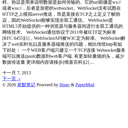
样。协议是用来说明数据是如何传输的。它的url前缀是ws://
或者wss://，后者是加密的websocket。WebSocket没有试图在
HTTP之上模拟server推送，而是直接在TCP之上定义了帧协
议，因此WebSocket能够实现全双工通信。 WebSocket是
HTML5开始提供的一种浏览器与服务器间进行全双工通讯的
网络技术。 WebSocket通信协议于2011年被IETF定为标准
[RFC 6455][1]，WebSocketAPI被W3C定为标准。 WebSocket解
决了web实时化以及服务器端推送的问题，相比传统http有如
下好处： 一个WEB客户端只建立一个TCP连接 Websocket服务
端可以推送(push)数据到web客户端. 有更加轻量级的头，减少
数据传送量 更详细内容请移步[维基百科][2] ...
十一月 7, 2013
下一页 »
© 2026
老默笔记
Powered by
Hugo
&
PaperMod